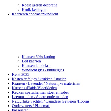
Roest ijzeren decoratie
Kruik kettingen
Kaarsen/Kandelaar/Windlicht
Kaarsen 50% korting
Led kaarsen
Kaarsen kandelaar
Windlicht glas / bubbelglas
Kerst 2025
Kasten /tafeltjes / krukken / stoelen
Kransen / Lavendel / Natuurlijke materialen
Kussens /Plaids/Vloerkleden
Keuken spatschermen stoer en sober
Leemmanden / Stoere oude manden
Natuurlijke vachten / Canadese Geweien /Hoorns
Onderzetters / Placemats
Paaseieren