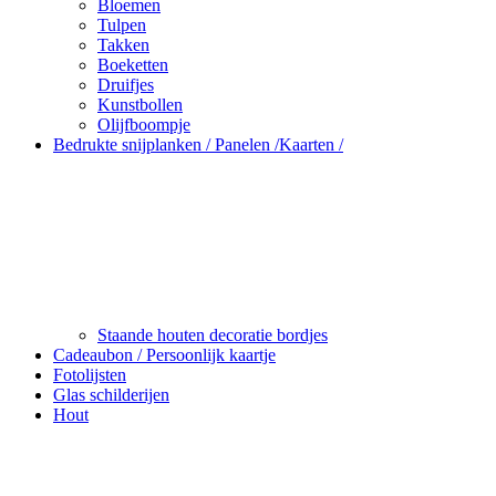
Bloemen
Tulpen
Takken
Boeketten
Druifjes
Kunstbollen
Olijfboompje
Bedrukte snijplanken / Panelen /Kaarten /
Staande houten decoratie bordjes
Cadeaubon / Persoonlijk kaartje
Fotolijsten
Glas schilderijen
Hout