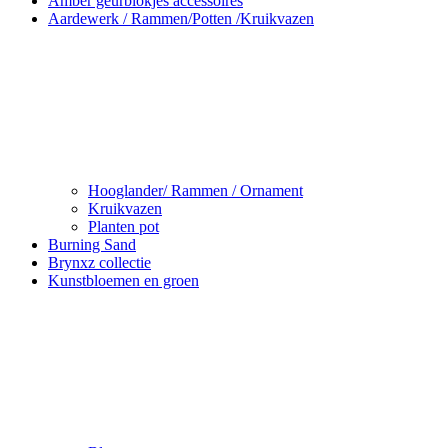
Amber geurblokjes accessoires
Aardewerk / Rammen/Potten /Kruikvazen
Hooglander/ Rammen / Ornament
Kruikvazen
Planten pot
Burning Sand
Brynxz collectie
Kunstbloemen en groen