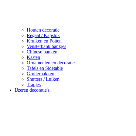
Houten decoratie
Regaal / Kapstok
Kruiken en Potten
Vensterbank bankjes
Chinese banken
Kasten
Ornamenten en decoratie
Tafels en Sidetable
Grutterbakken
Shutters / Luiken
Trapjes
IJzeren decoratie's